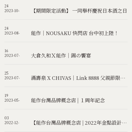
24
【期間限定活動】 一同舉杯慶祝日本酒之日
2023-10-
24
能作｜NOUSAKU 快閃店 台中初上陸！
2023-08-
16
大倉久和Ｘ能作｜錫の饗宴
2023-07-
25
滿壽泉 X CHIVAS｜Link 8888 父親節限量禮盒組
2023-07-
19
能作台灣品牌概念店 | １周年記念
2023-05-
03
【能作台灣品牌概念店 | 2022年金點設計獎-年度最佳設計獎】
2022-12-