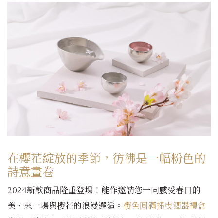
在櫻花綻放的季節，彷彿是一幅粉色的
詩意畫卷
2024新款商品隆重登場！能作邀請您一同感受春日的
美、來一場與櫻花的浪漫邂逅。
櫻色圓滿搖曳酒器禮盒