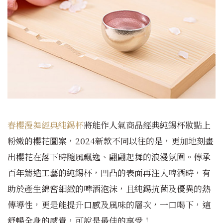
春櫻漫舞經典純錫杯
將能作人氣商品經典純錫杯妝點上
粉嫩的櫻花圖案，2024新款不同以往的是，更加地刻畫
出櫻花在落下時隨風飄逸、翩翩起舞的浪漫氛圍。傳承
百年鑄造工藝的純錫杯，凹凸的表面再注入啤酒時，有
助於產生綿密細緻的啤酒泡沫，且純錫抗菌及優異的熱
傳導性，更是能提升口感及風味的層次，一口喝下，這
舒暢全身的感覺，可說是最佳的享受！