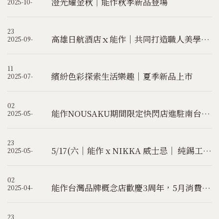
澄光耀金秋｜能作秋季新品登場
2025-10-
23
高雄日航酒店ｘ能作｜共同打造職人美學企劃「御錫之禮」
2025-09-
11
繽紛色彩探索生活樂趣｜夏季新品上市
2025-07-
02
能作NOUSAKU期間限定快閃店進駐南台灣人文新地標｜誠品生活台南｜
2025-05-
23
5/17(六｜能作 x NIKKA 威士忌｜ 純錫工藝 x 威士忌風味探索體驗活動(已額滿)
2025-05-
02
能作台灣品牌概念店歡慶3周年，5月消費滿額好禮3選1！
2025-04-
23