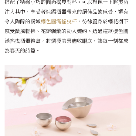
搭配了精緻小巧的圓滿搖曳對杯。可以想像一下將美酒
注入其中，享受著純錫酒器帶來的絕佳品飲感受，還有
令人陶醉的粉嫩
櫻色圓滿搖曳杯
，彷彿置身於櫻花樹下
感受微風輕拂、花瓣飄散的動人婉約。透過這款櫻色圓
滿搖曳酒器禮盒，將爛漫美景盡收眼底，讓每一刻都成
為春天的詩篇。