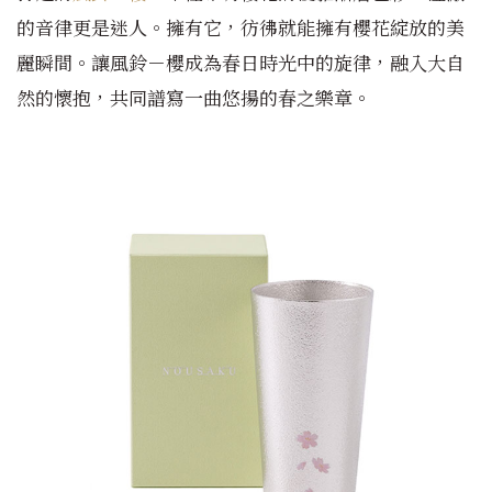
的音律更是迷人。擁有它，彷彿就能擁有櫻花綻放的美
麗瞬間。讓風鈴－櫻成為春日時光中的旋律，融入大自
然的懷抱，共同譜寫一曲悠揚的春之樂章。