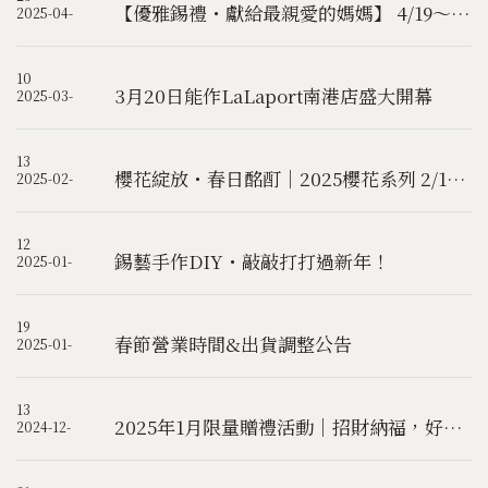
【優雅錫禮・獻給最親愛的媽媽】 4/19～5/10 直營門市限定優惠
2025-04-
10
3月20日能作LaLaport南港店盛大開幕
2025-03-
13
櫻花綻放・春日酩酊｜2025櫻花系列 2/12起官網預先發售！
2025-02-
12
錫藝手作DIY・敲敲打打過新年！
2025-01-
19
春節營業時間&出貨調整公告
2025-01-
13
2025年1月限量贈禮活動｜招財納福，好運迎新年！
2024-12-