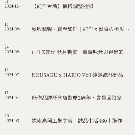
31
【能作台灣】價格調整通知
2024-12-
13
秋收藝饗・賓至如鮭｜能作 x 藝奇の極炙工藝饗宴
2024-09-
24
山里X能作 秋月饗宴｜體驗味覺與視覺的雙重饗宴
2024-09-
19
NOUSAKU x HARIO V60 純錫濾杯新品發表手沖體驗活動《⠷ 特邀講師 VV Café 學長》
2024-07-
17
能作品牌概念店歡慶2周年，會員回娘家，感恩回饋優惠活動！
2024-04-
30
探索高岡工藝之美：誠品生活480｜能作NOUSAKU期間限定快閃店
2024-03-