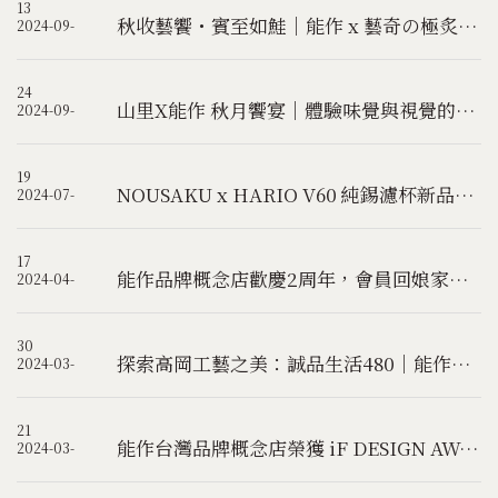
13
秋收藝饗・賓至如鮭｜能作 x 藝奇の極炙工藝饗宴
2024-09-
24
山里X能作 秋月饗宴｜體驗味覺與視覺的雙重饗宴
2024-09-
19
NOUSAKU x HARIO V60 純錫濾杯新品發表手沖體驗活動《⠷ 特邀講師 VV Café 學長》
2024-07-
17
能作品牌概念店歡慶2周年，會員回娘家，感恩回饋優惠活動！
2024-04-
30
探索高岡工藝之美：誠品生活480｜能作NOUSAKU期間限定快閃店
2024-03-
21
能作台灣品牌概念店榮獲 iF DESIGN AWARD 2024 iF設計大獎國際殊榮！
2024-03-