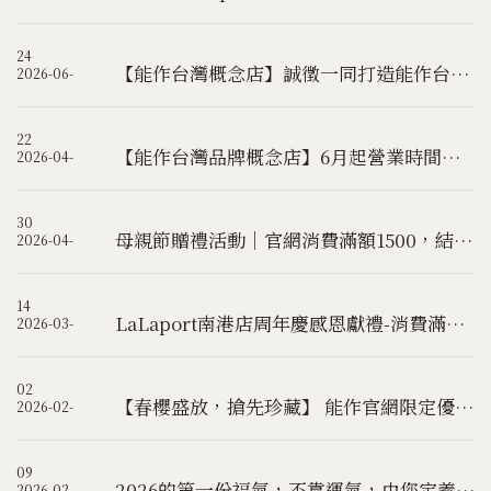
24
【能作台灣概念店】誠徵一同打造能作台灣未來的夥伴
2026-06-
22
【能作台灣品牌概念店】6月起營業時間調整公告
2026-04-
30
母親節贈禮活動｜官網消費滿額1500，結帳輸入優惠碼【dahlia】 即可獲得限量好禮(已結束)
2026-04-
14
LaLaport南港店周年慶感恩獻禮-消費滿額即獲得扭蛋機遊戲機會
2026-03-
02
【春櫻盛放，搶先珍藏】 能作官網限定優惠，2/23起首週結帳輸入優惠碼【sakura】，立享9折優惠!(已結束)
2026-02-
09
2026的第一份福氣，不靠運氣，由您定義 - 「新春隨心選」福袋，LaLaport南港店限量登場！
2026-02-