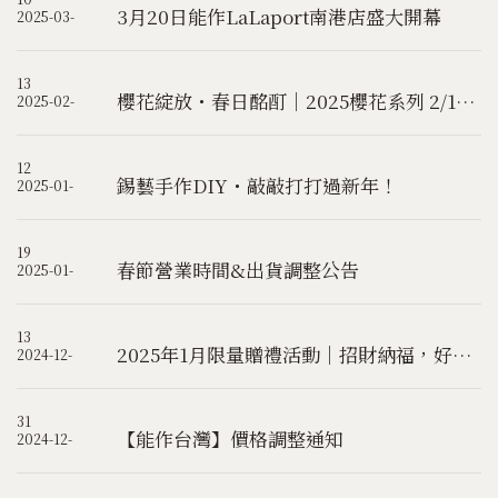
3月20日能作LaLaport南港店盛大開幕
2025-03-
13
櫻花綻放・春日酩酊｜2025櫻花系列 2/12起官網預先發售！
2025-02-
12
錫藝手作DIY・敲敲打打過新年！
2025-01-
19
春節營業時間&出貨調整公告
2025-01-
13
2025年1月限量贈禮活動｜招財納福，好運迎新年！
2024-12-
31
【能作台灣】價格調整通知
2024-12-