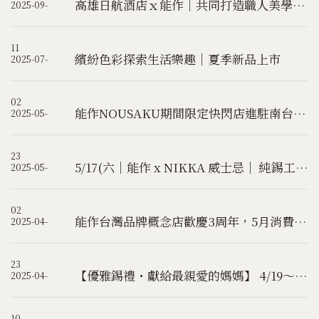
高雄日航酒店ｘ能作｜共同打造職人美學企劃「御錫之禮」
2025-09-
11
繽紛色彩探索生活樂趣｜夏季新品上市
2025-07-
02
能作NOUSAKU期間限定快閃店進駐南台灣人文新地標｜誠品生活台南｜
2025-05-
23
5/17(六｜能作 x NIKKA 威士忌｜ 純錫工藝 x 威士忌風味探索體驗活動(已額滿)
2025-05-
02
能作台灣品牌概念店歡慶3周年，5月消費滿額好禮3選1！
2025-04-
23
【優雅錫禮・獻給最親愛的媽媽】 4/19～5/10 直營門市限定優惠
2025-04-
10