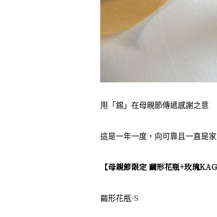
用「錫」在母親節傳遞感謝之意
這是一年一度，向可靠且一直是家
【母親節限定 繭形花瓶
+
玫瑰
KA
-S
繭形花瓶