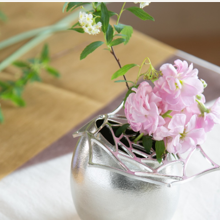
無氏製作
哆啦A夢
高岡的著色技術
高岡職人
典藏日本風情
餐桌佈置靈感
品牌合作系列