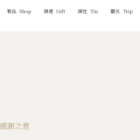
製品
Shop
錫禮
Gift
錫性
Tin
觀光
Trip
能作
製品
NOUSAKU
Shop
百年傳承
製品一覽
鑄造技術
新製品
高岡歷史
感謝之意
KAGO的柔韌魅力