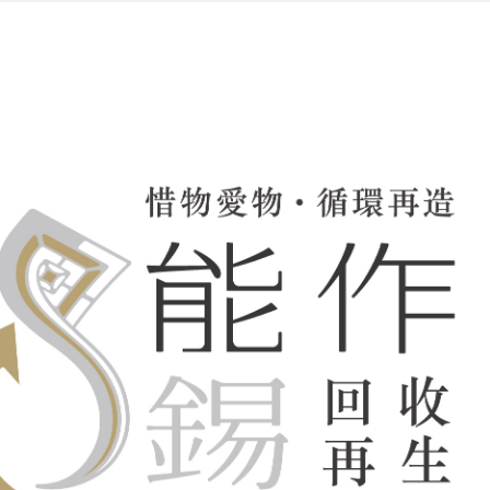
無氏製作
哆啦A夢
高岡的著色技術
高岡職人
典藏日本風情
餐桌佈置靈感
品牌合作系列