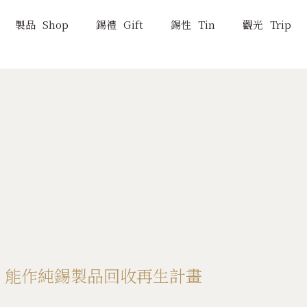
製品
Shop
錫禮
Gift
錫性
Tin
觀光
Trip
能作
製品
NOUSAKU
Shop
百年傳承
製品一覽
鑄造技術
新製品
高岡歷史
】能作純錫製品回收再生計畫
KAGO的柔韌魅力