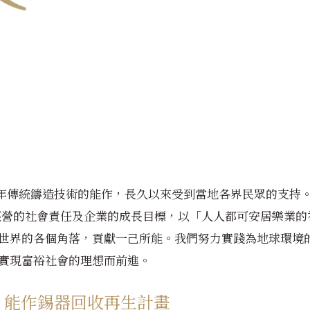
Sylvie Amar Collection
浮造木紋系列
純錫花器系列
年傳統鑄造技術的能作，長久以來受到當地各界民眾的支持。
持續經營的社會責任及企業的成長目標，以「人人都可安居樂業
世界的各個角落，貢獻一己所能。我們努力實踐為地球環境
實現富裕社會的理想而前進。
】能作錫器回收再生計畫