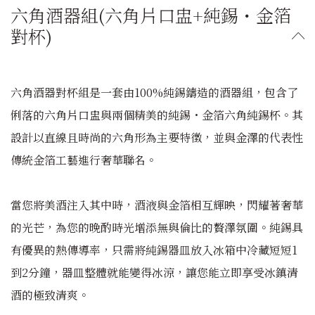
六角酒器組(六角片口盅+純錫・金箔
對杯)
六角酒器對杯組是一套由100%純錫鑄造的酒器組，包含了
俐落的六角片口盅與兩個精美的純錫・金箔六角純錫杯。其
設計以直線且時尚的六角形為主要特徵，並與金澤的代表性
傳統金箔工藝進行奢華聯名。
當您將美酒注入其中時，酒液與金箔相互輝映，閃耀著奢華
的光芒，為您的晚酌時光增添無與倫比的贅澤氛圍。純錫具
有優異的熱傳導率，只需將純錫器皿放入冰箱中冷藏短短1
到2分鐘，器皿整體就能變得冰涼，讓您能立即享受冰鎮清
酒的極致清爽。