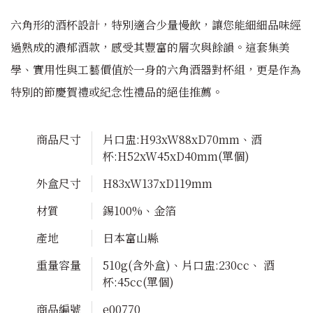
六角形的酒杯設計，特別適合少量慢飲，讓您能細細品味經
過熟成的濃郁酒款，感受其豐富的層次與餘韻。這套集美
學、實用性與工藝價值於一身的六角酒器對杯組，更是作為
特別的節慶賀禮或紀念性禮品的絕佳推薦。
商品尺寸
片口盅:H93xW88xD70mm、酒
杯:H52xW45xD40mm(單個)
外盒尺寸
H83xW137xD119mm
材質
錫100%、金箔
產地
日本富山縣
重量容量
510g(含外盒)、片口盅:230cc、 酒
杯:45cc(單個)
商品編號
e00770