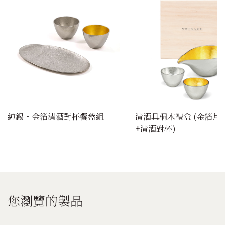
純錫・金箔清酒對杯餐盤組
清酒具桐木禮盒 (金箔片
+清酒對杯)
您瀏覽的製品