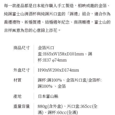
每一款產品都是日本能作職人手工製造，相映成趣的金箔、
純錫富士山清酒杯與純錫片口盅的「錫禮」組合，適合作為
喬遷禮物、新婚賀禮、結婚週年紀念、商務贈禮，富士山的
吉祥寓意為您的心意錦上添花。
商品尺寸
金箔片口
盅:H65xW158xD101mm、錫
杯:H37 φ74mm
外盒尺寸
H90xW200xD174mm
材質
錫杯:錫100%、金箔片口盅/金箔杯:
錫100% 、金箔
產地
日本富山縣
重量容量
880g(含外盒)、片口盅:365cc(全
滿)、錫杯:60cc(全滿)