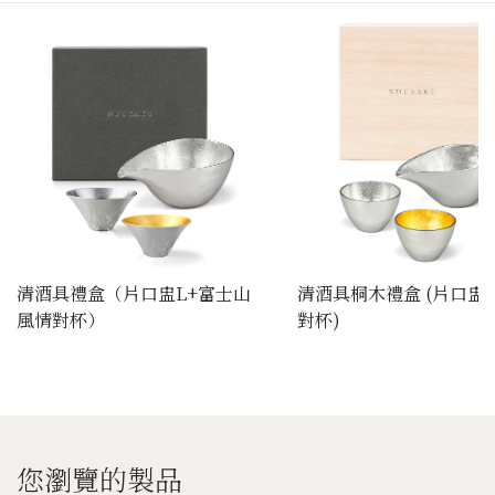
清酒具禮盒（片口盅L+富士山
清酒具桐木禮盒 (片口盅 
風情對杯）
對杯)
您瀏覽的製品