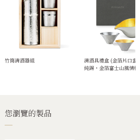
竹筒清酒器組
清酒具禮盒 (金箔片口盅 - 
純錫・金箔富士山風情杯
您瀏覽的製品