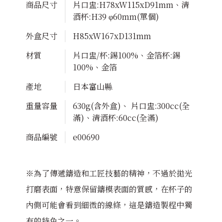
商品尺寸
片口盅:H78xW115xD91mm、清
酒杯:H39 φ60mm(單個)
外盒尺寸
H85xW167xD131mm
材質
片口盅/杯:錫100%、金箔杯:錫
100%、金箔
產地
日本富山縣
重量容量
630g(含外盒)、 片口盅:300cc(全
滿)、清酒杯:60cc(全滿)
商品編號
e00690
※為了傳遞鑄造和工匠技藝的精神，不過於拋光
打磨表面，特意保留鑄模表面的質感，在杯子的
內側可能會看到細微的線條，這是鑄造製程中獨
有的特色之一。