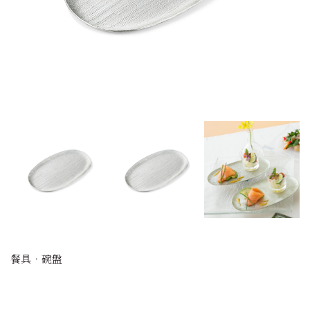
餐具．碗盤