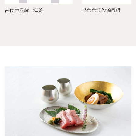
古代色風鈴 - 洋蔥
毛茸茸筷架鎚目組