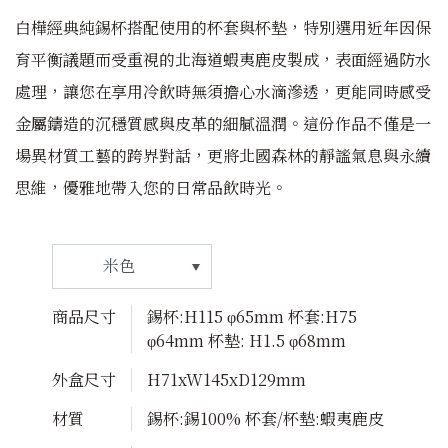
白樺經典純錫杯搭配使用的杯套與杯墊，特別選用近年因保
育平衡議題而受重視的北海道蝦夷鹿皮製成，表面經過防水
處理，讓您在享用冷飲時無須擔心水滴滲透，更能同時感受
金屬鑄造的沉穩質感與皮革的細膩溫潤。這份作品不僅是一
場異材質工藝的跨界對話，更將北國森林的靜謐氣息與永續
思維，優雅地帶入您的日常品飲時光。
商品尺寸
錫杯:H115 φ65mm 杯套:H75
φ64mm 杯墊: H1.5 φ68mm
外盒尺寸
H71xW145xD129mm
材質
錫杯:錫100% 杯套/杯墊:蝦夷鹿皮