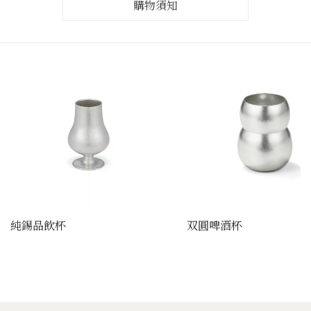
購物須知
純錫品飲杯
双圓啤酒杯