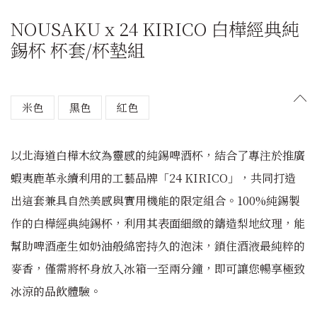
NOUSAKU x 24 KIRICO 白樺經典純
錫杯 杯套/杯墊組
米色
黑色
紅色
以北海道白樺木紋為靈感的純錫啤酒杯，結合了專注於推廣
蝦夷鹿革永續利用的工藝品牌「24 KIRICO」，共同打造
出這套兼具自然美感與實用機能的限定組合。100%純錫製
作的白樺經典純錫杯，利用其表面細緻的鑄造梨地紋理，能
幫助啤酒產生如奶油般綿密持久的泡沫，鎖住酒液最純粹的
麥香，僅需將杯身放入冰箱一至兩分鐘，即可讓您暢享極致
冰涼的品飲體驗。