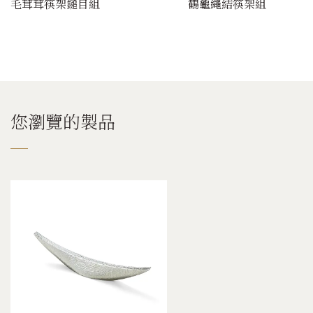
毛茸茸筷架鎚目組
鶴龜繩結筷架組
您瀏覽的製品