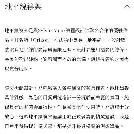
地平線筷架
地平線筷架是與Sylvie Amar法國設計師聯名合作的優雅作
品。其名稱「Orizon」在法語中意為「地平線」，設計靈
感取自地平線的簡潔與無限延伸。設計師運用極簡的線條，
完美勾勒出純錫材質溫潤而內斂的光澤，讓這份簡約之美得
以充分展現。
這份極簡設計，能輕鬆融入各種風格的餐桌佈置，襯托出餐
具的質感，為您的用餐環境增添一份沉靜而華麗的氛圍。純
錫具有的抑菌金屬特性，作為餐具配件使用時，能讓您十分
放心。這款地平線筷架無論用於正式餐宴的精緻擺設，或是
日常用餐時提升儀式感，都是提升餐桌格調的理想單品。