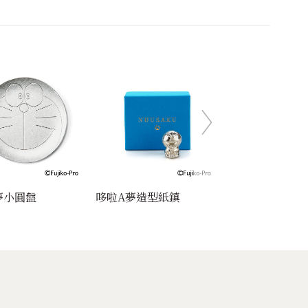
夢小圓盤
哆啦A夢造型紙鎮
哆啦A夢造型風