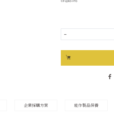
©Fujiko-Pro
Sylvie Amar Collection
浮造木紋系列
純錫花器系列
企業採購方案
能作製品保養