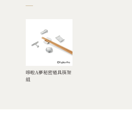
哆啦A夢秘密道具筷架
曲線杯
寄語花情禮盒
組