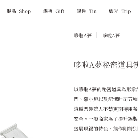
製品
Shop
錫禮
Gift
錫性
Tin
觀光
Trip
哆啦A夢
哆啦A夢
能作
製品
NOUSAKU
Shop
哆啦A夢秘密道具
百年傳承
製品一覽
以哆啦A夢的秘密道具為形象
鑄造技術
新製品
門、縮小燈以及記憶吐司五種
這種樂趣讓人不禁更期待用餐
高岡歷史
安全。一般商家為了提升錫製
KAGO的柔韌魅力
致展現錫的特色，能作則特別