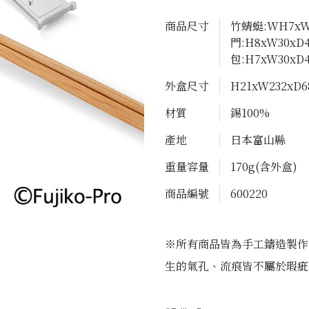
無氏製作
商品尺寸
竹蜻蜓:WH7xW
門:H8xW30x
包:H7xW30xD
哆啦A夢
外盒尺寸
H21xW232xD
材質
錫100%
高岡的著色技術
產地
日本富山縣
高岡職人
重量容量
170g(含外盒)
商品編號
600220
典藏日本風情
※所有商品皆為手工鑄造製作
餐桌佈置靈感
生的氣孔、流痕皆不屬於瑕疵
品牌合作系列