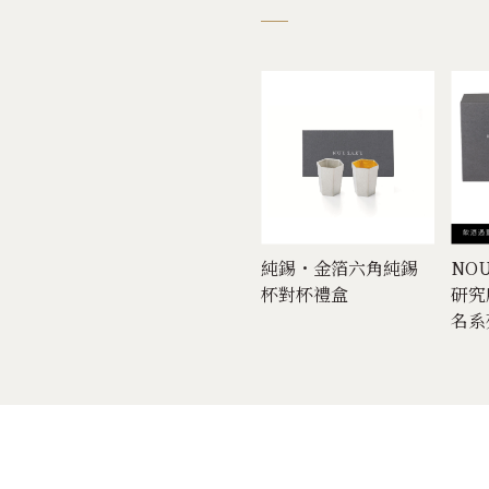
【祥龍獻瑞】滿壽泉
純錫・金箔六角純錫
NOU
龍年生肖紀念酒禮盒
杯對杯禮盒
研究
名系