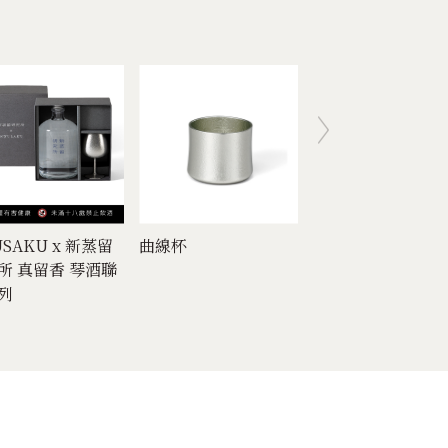
SAKU x 新蒸留
曲線杯
寄語花情禮盒
所 真留香 琴酒聯
列