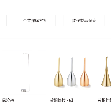
企業採購方案
能作製品保養
風鈴架
黃銅搖鈴 - 細
黃銅搖鈴