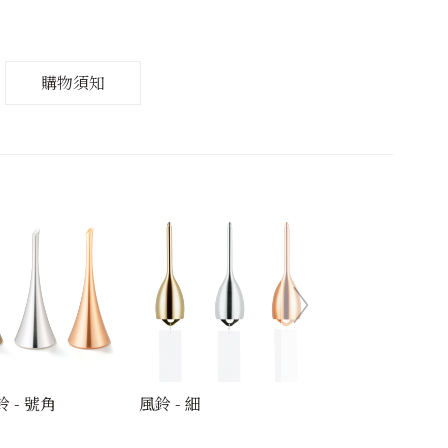
購物須知
 - 號角
風鈴 - 細
風鈴 - 雪精靈