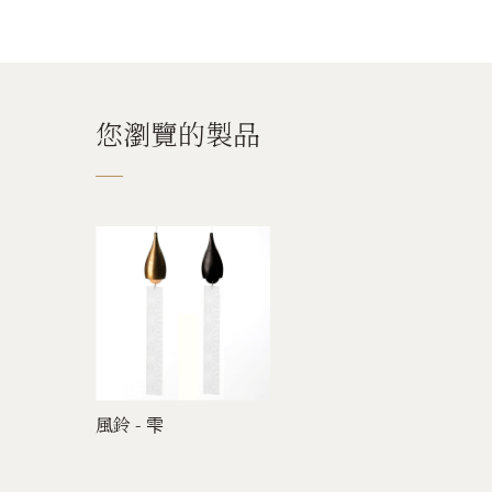
您瀏覽的製品
風鈴 - 雫
有花堪折筷架
金箔六角酒器組
六角片口盅+純
箔對杯)