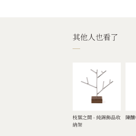
其他人也看了
(金箔
清酒具禮盒 (金箔片口
枝葉之間 - 純錫飾品收
陳釀
錫・金
盅 - L + 純錫・金箔富
納架
士山風情杯)