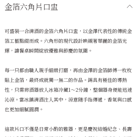
金箔六角片口盅
可盛裝一合清酒的金箔六角片口盅，以金澤代表性的傳統金
箔工藝點綴而成。六角形的現代設計映襯著華麗的金箔光
輝，讓餐桌瞬間綻放優雅與節慶的氛圍。
每一只都由職人親手細緻打磨，再由金澤的金箔師傅一枚枚
貼上金箔，最終成就獨一無二的作品。錫具有極佳的導熱
性，只需將酒器放入冰箱冷藏1～2分鐘，整個器身便能迅速
沁涼。當冰鎮清酒注入其中，涼意隨手指傳遞，香氣與口感
也更加細膩圓潤。
這款片口不僅是日常小酌的雅器，更是慶祝結婚紀念、長壽