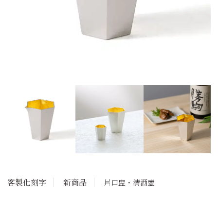
客製化刻字
新商品
片口盅・清酒壺