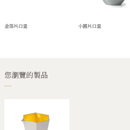
金箔片口盅
小圓片口盅
您瀏覽的製品