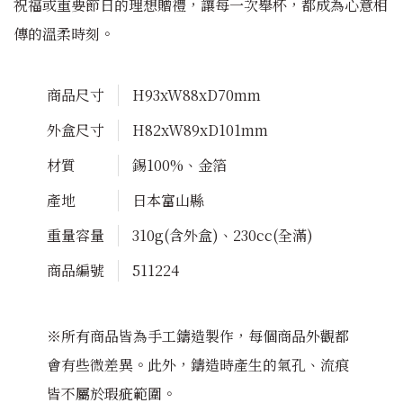
祝福或重要節日的理想贈禮，讓每一次舉杯，都成為心意相
傳的溫柔時刻。
商品尺寸
H93xW88xD70mm
外盒尺寸
H82xW89xD101mm
材質
錫100%、金箔
產地
日本富山縣
重量容量
310g(含外盒)、230cc(全滿)
商品編號
511224
※所有商品皆為手工鑄造製作，每個商品外觀都
會有些微差異。此外，鑄造時產生的氣孔、流痕
皆不屬於瑕疵範圍。