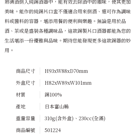
將清酒倒入純錫酒器中，能有效去除酒中的雜味，使其更加
美味。能作的純錫片口盅不僅適合用來倒酒、還可作為調味
料或醬料的容器，增添用餐的便利與樂趣。無論是用於品
酒、茶或是盛裝各種調味品，這款錫製片口酒器都能為您的
生活增添一份優雅與品味。期待您能發現更多這款錫器的妙
用。
商品尺寸
H93xW88xD70mm
外盒尺寸
H82xW89xW101mm
材質
錫100%
產地
日本富山縣
重量容量
310g(含外盒)、230cc(全滿)
商品編號
501224