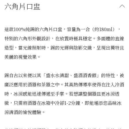
六角片口盅
這款100%純錫的六角片口盅，容量為一合（約180ml），
特別的六角形外觀設計，在放置時極具穩定。多面體的直線
造型，當光線照射時，錫的光輝與陰影交織，呈現出獨特且
美麗的視覺效果。
錫自古以來便以其「盛水水清甜、盛酒酒香醇」的特性，被
廣泛應用於酒器和茶器之中。其高熱傳導率使得在注入冷酒
時，冰涼感能迅速傳遞至手掌。若想讓整個器皿更冰涼透
徹，只需將酒器在冰箱中冷卻1-2分鐘，即能增添您品味冰
涼清酒的愉悅體驗。