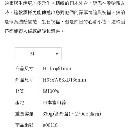
的家居生活更加多元化。精緻的桐木外盒，讓您在致贈親友
時，這款酒杯更能傳遞出您對他們的深厚情誼與祝福，無論
是作為結婚賀禮、生日祝福，還是節日的心意小禮，這款酒
杯都能讓人倍感溫暖和驚喜。
商品尺寸
H115 φ61mm
外盒尺寸
H93xW88xD136mm
材質
錫100%
產地
日本富山縣
重量容量
330g(含外盒)、270cc(全滿)
商品編號
e00118