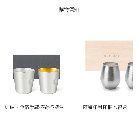
購物須知
純錫・金箔手感杯對杯禮盒
陳釀杯對杯桐木禮盒