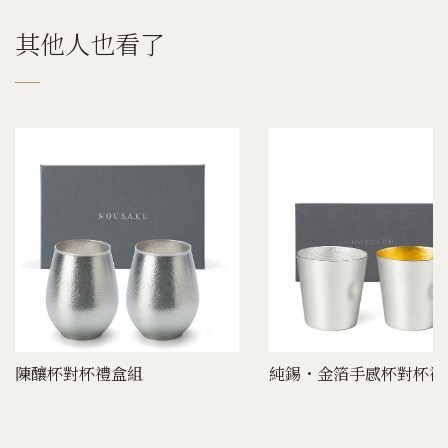
其他人也看了
陳釀杯對杯禮盒組
純錫・金箔手感杯對杯禮