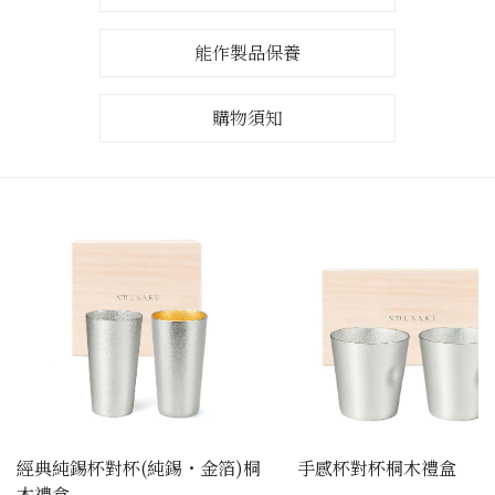
能作製品保養
購物須知
經典純錫杯對杯(純錫・金箔)桐
手感杯對杯桐木禮盒
木禮盒