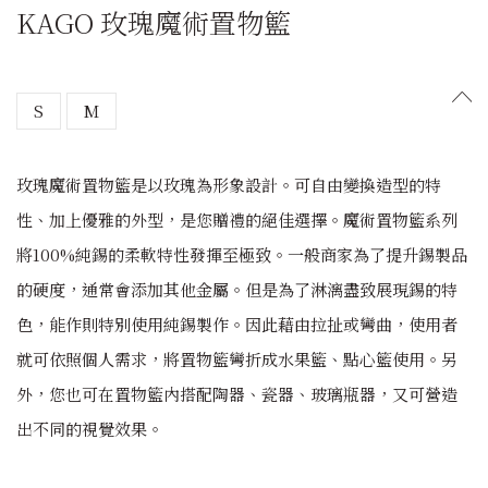
KAGO 玫瑰魔術置物籃
S
M
玫瑰魔術置物籃是以玫瑰為形象設計。可自由變換造型的特
性、加上優雅的外型，是您贈禮的絕佳選擇。魔術置物籃系列
將100%純錫的柔軟特性發揮至極致。一般商家為了提升錫製品
的硬度，通常會添加其他金屬。但是為了淋漓盡致展現錫的特
色，能作則特別使用純錫製作。因此藉由拉扯或彎曲，使用者
就可依照個人需求，將置物籃彎折成水果籃、點心籃使用。另
外，您也可在置物籃內搭配陶器、瓷器、玻璃瓶器，又可營造
出不同的視覺效果。