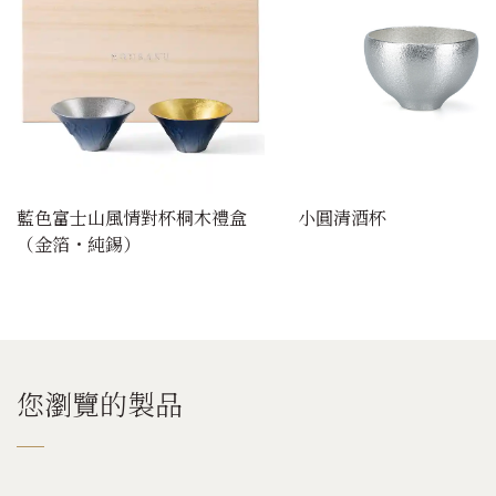
藍色富士山風情對杯桐木禮盒
小圓清酒杯
（金箔・純錫）
您瀏覽的製品