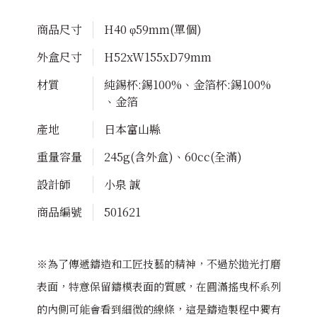
商品尺寸
H40 φ59mm(單個)
外盒尺寸
H52xW155xD79mm
材質
純錫杯:錫100%、金箔杯:錫100%
、金箔
產地
日本富山縣
重量容量
245g(含外盒)、60cc(全滿)
設計師
小泉 誠
商品編號
501621
※為了傳遞鑄造和工匠技藝的精神，不過於拋光打磨
表面，特意保留鑄模表面的質感，在圓滿搖曳杯系列
的內側可能會看到細微的線條，這是鑄造製程中獨有