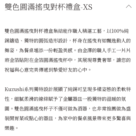
雙色圓滿搖曳對杯禮盒-XS
雙色圓滿搖曳對杯禮盒集結能作職人精湛工藝，以100%純
錫鑄造、獨特的圓弧造形設計，杯身在搖曳有如飄逸動人的
舞姿，為餐桌增添一份輕盈美感。由金澤的職人手工一片片
將金箔貼附在金箔圓滿搖曳杯中，其展現尊貴奢華，讓您的
祝福與心意完美傳遞到摯愛好友的心中。
Kuzushi系列獨特設計展顯了純錫可呈現多樣姿態的柔軟特
性，細膩柔滑的線條賦予了金屬器皿一股獨特的溫暖的氛
圍。雙色圓滿搖曳杯子不僅可做為酒器，也非常推薦做為盛
裝開胃菜或點心的器皿，為家中的餐桌風景帶來更多驚喜與
樂趣。