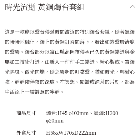
時光流逝 黃銅燭台套組
這是一款能以聲音傳遞時間流逝的特別燭台套組，隨著蠟燭
的慢慢地融化，燭上的黃銅釘瞬間落下，發出如鈴聲般清脆
的聲響。燭台部分以富山縣高岡市傳承已久的黃銅鑄造與金
屬加工技術打造，由職人一件件手工鑄造、精心製成。當燭
光搖曳、微光閃爍，隨之響起的叮噹聲，猶如時光，輕敲心
弦，靜靜陪伴夜的深處。在冥想、閱讀或泡茶的片刻，都為
生活添上一縷詩意的寧靜。
商品尺寸
燭台:H45 φ103mm、蠟燭:H200
φ20mm
外盒尺寸
H58xW170xD222mm