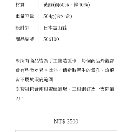
材質
黃銅(銅60%、鋅40%)
重量容量
504g(含外盒)
設計師
日本富山縣
商品編號
506100
※所有商品皆為手工鑄造製作，每個商品外觀都
會有些微差異。此外，鑄造時產生的氣孔、流痕
皆不屬於瑕疵範圍。
※套組包含兩根蜜蠟蠟燭、三根銅釘及一支除蠟
刀。
NT$ 3500