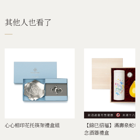
其他人也看了
心心相印花托筷架禮盒組
【錦巳招福】滿壽泉蛇年
念酒器禮盒