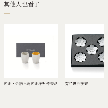
其他人也看了
純錫・金箔六角純錫杯對杯禮盒
有花堪折筷架