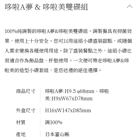
哆啦A夢 & 哆啦美雙碟組
100%純錫製的哆啦A夢&哆啦美雙碟組。錫製餐具有抑菌效
果，使用上十分安全。您可以用這組小碟盛裝甜點，或隨個
人需求變換各種使用用途。除了盛裝餐點之外，這組小碟也
很適合作為飾品盤、杯墊使用。一次便可帶走哆啦A夢&哆
啦美的造型小碟套組，是您送禮的絕佳選擇。
商品尺寸
哆啦A夢:H9.5 φ68mm、哆啦
美:H9xW67xD78mm
外盒尺寸
H16xW147xD85mm
材質
錫100%
產地
日本富山縣