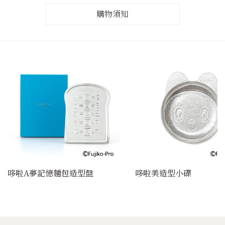
購物須知
哆啦A夢記憶麵包造型盤
哆啦美造型小碟