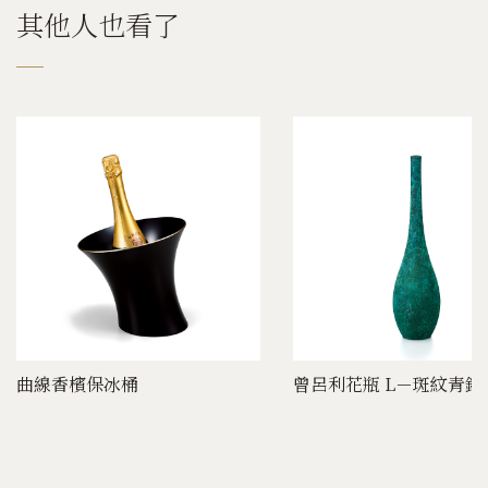
其他人也看了
曲線香檳保冰桶
曾呂利花瓶 L－斑紋青銅