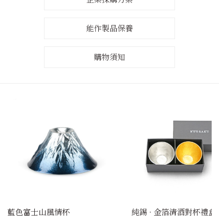
能作製品保養
購物須知
藍色富士山風情杯
純錫 · 金箔清酒對杯禮盒