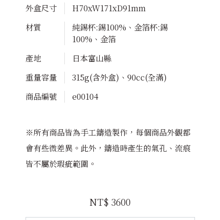
外盒尺寸
H70xW171xD91mm
材質
純錫杯:錫100%、金箔杯:錫
100%、金箔
產地
日本富山縣
重量容量
315g(含外盒)、90cc(全滿)
商品編號
e00104
※所有商品皆為手工鑄造製作，每個商品外觀都
會有些微差異。此外，鑄造時產生的氣孔、流痕
皆不屬於瑕疵範圍。
NT$ 3600