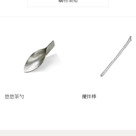
購物須知
悠悠茶勺
攪拌棒