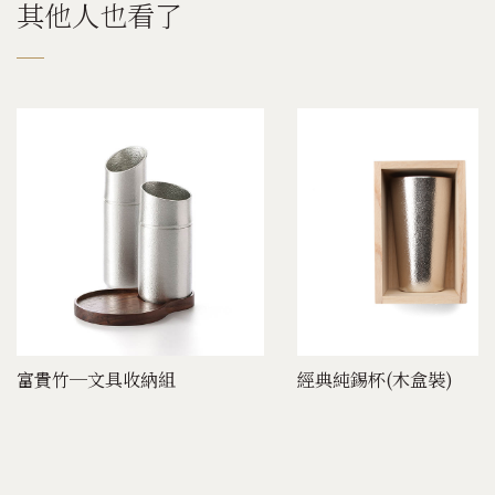
其他人也看了
富貴竹─文具收納組
經典純錫杯(木盒裝)