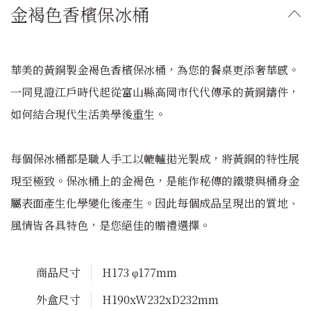
金褐色香檳保冰桶
華美的黃銅製金褐色香檳保冰桶，為您的餐桌更添奢華感。
一同見證江戶時代起從富山縣高岡市代代傳承的黃銅鑄件，
如何結合現代生活美學後重生。
每個保冰桶都是職人手工以轆轤拋光製成，將黃銅的特性展
現至極致。保冰桶上的金褐色，是能作秘傳的鐵漿與桶身金
屬表面產生化學變化後產生。因此每個成品呈現出的質地、
風情皆各具特色，是您絕佳的贈禮選擇。
商品尺寸
H173 φ177mm
外盒尺寸
H190xW232xD232mm