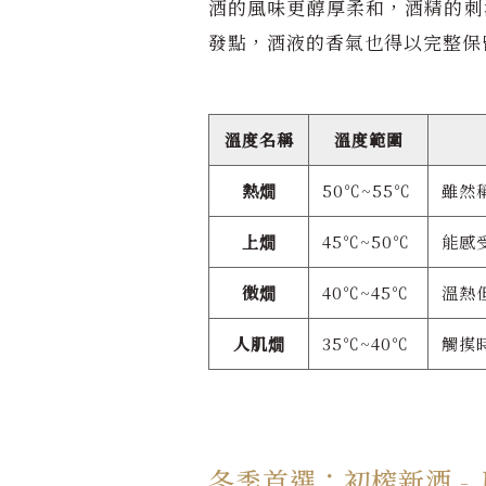
酒的風味更醇厚柔和，酒精的刺
發點，酒液的香氣也得以完整保
溫度名稱
溫度範圍
熱燗
50℃~55℃
雖然
上燗
45℃~50℃
能感
微燗
40℃~45℃
溫熱
人肌燗
35℃~40℃
觸摸
冬季首選：初榨新酒 -