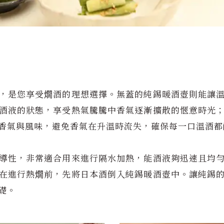
，是您享受燗酒的理想選擇。無蓋的純錫暖酒壺則能讓
酒液的狀態，享受熱氣騰騰中香氣逐漸擴散的愜意時光
香氣與風味，避免香氣在升溫時流失，確保每一口溫酒都
導性，非常適合用來進行隔水加熱，能酒液夠迅速且均
在進行熱燗前，先將日本酒倒入純錫暖酒壺中。讓純錫
礎。