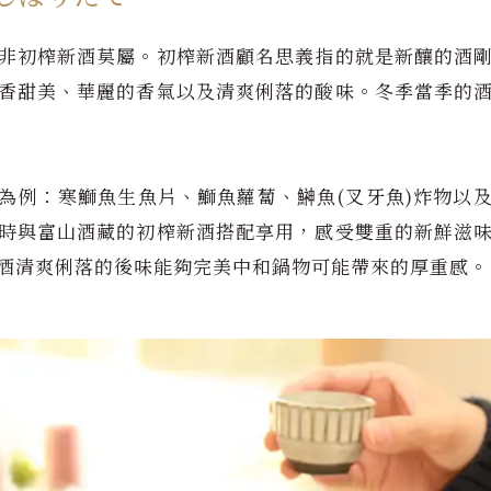
非初榨新酒莫屬。初榨新酒顧名思義指的就是新釀的酒
香甜美、華麗的香氣以及清爽俐落的酸味。冬季當季的
為例：寒鰤魚生魚片、鰤魚蘿蔔、鰰魚(叉牙魚)炸物以
時與富山酒藏的初榨新酒搭配享用，感受雙重的新鮮滋
酒清爽俐落的後味能夠完美中和鍋物可能帶來的厚重感。