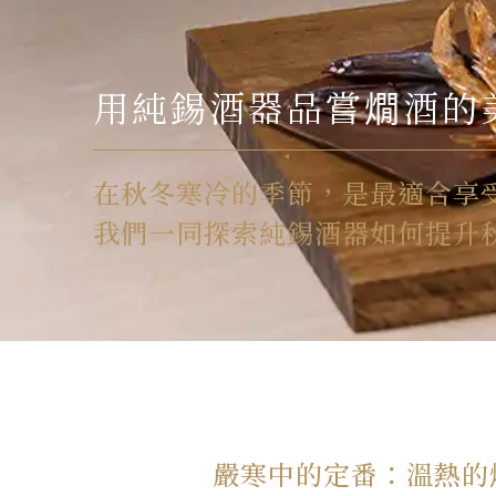
用純錫酒器品嘗燗酒的
在秋冬寒冷的季節，是最適合享
我們一同探索純錫酒器如何提升秋
嚴寒中的定番：溫熱的