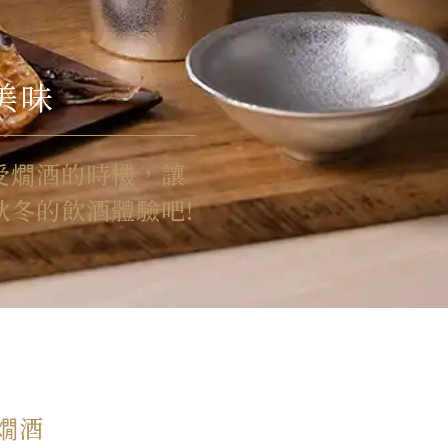
無氏製作
美味
哆啦A夢
高岡的著色技術
受燗酒的時機，讓
冬的飲酒體驗吧!
高岡職人
典藏日本風情
餐桌佈置靈感
燗酒
品牌合作系列