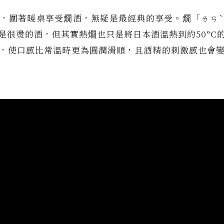
，圍著暖桌享受燗酒，無疑是最經典的享受。燗「ㄌㄢ
Sylvie Amar Collection
是很燙的酒，但其實熱燗也只是將日本酒溫熱到約50°C
，使口感比常溫時更為圓潤滑順，且酒精的刺激感也會
浮造木紋系列
純錫花器系列