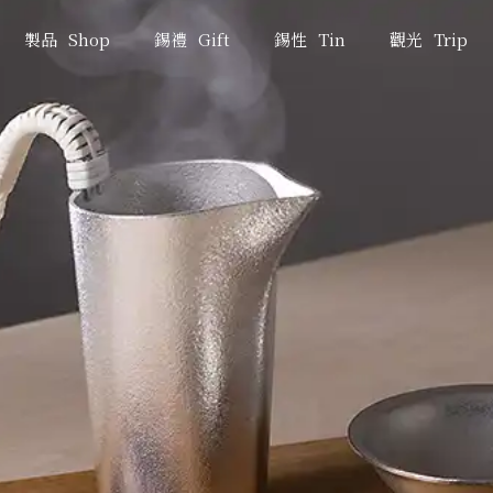
製品
Shop
錫禮
Gift
錫性
Tin
觀光
Trip
能作
製品
NOUSAKU
Shop
百年傳承
製品一覽
鑄造技術
新製品
高岡歷史
KAGO的柔韌魅力