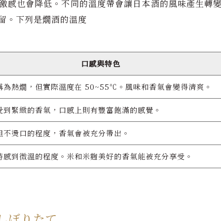
激感也會降低。不同的溫度帶會讓日本酒的風味產生轉
留。下列是燗酒的溫度
口感與特色
稱為熱燗，但實際溫度在 50~55℃。風味和香氣會變得清爽。
受到緊緻的香氣，口感上則有豐富飽滿的感覺。
但不燙口的程度，香氣會被充分帶出。
時感到微溫的程度。米和米麴美好的香氣能被充分享受。
 しぼりたて